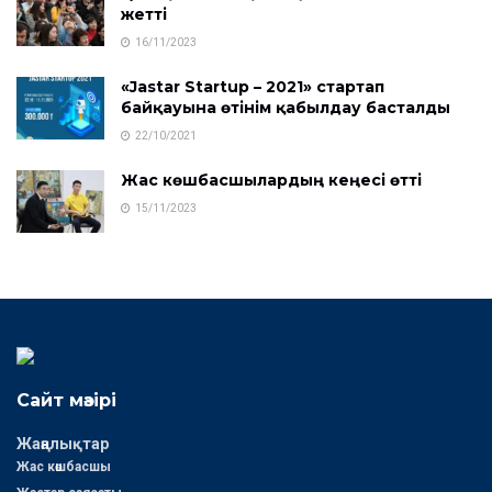
жетті
16/11/2023
«Jastar Startup – 2021» стартап
байқауына өтінім қабылдау басталды
22/10/2021
Жас көшбасшылардың кеңесі өтті
15/11/2023
Сайт мәзірі
Жаңалықтар
Жас көшбасшы