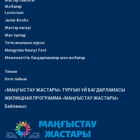
Жастар саясаты
Жобалар
Lectorium
Jastar Books
Жастар лагері
Жас тұлпар
Тегін ағылшын курсы
Mangystau Nauryz Fest
Мемлекеттік бағдарламалар мен жобалар
Таным
Өзге пайым
«МАҢҒЫСТАУ ЖАСТАРЫ» ТҰРҒЫН ҮЙ БАҒДАРЛАМАСЫ
ЖИЛИЩНАЯ ПРОГРАММА «МАҢҒЫСТАУ ЖАСТАРЫ»
Байланыс