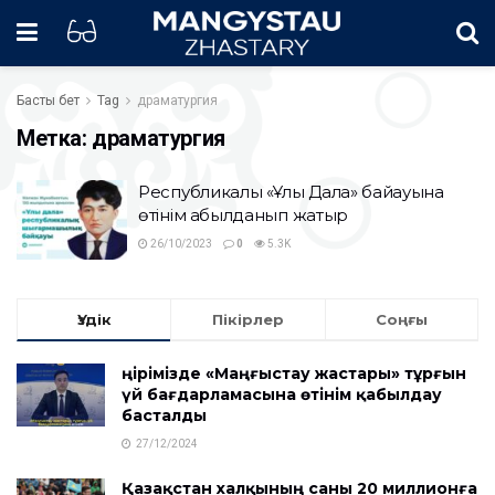
Басты бет
Tag
драматургия
Метка:
драматургия
Республикалық «Ұлы Дала» байқауына
өтінім қабылданып жатыр
26/10/2023
0
5.3K
Үздік
Пікірлер
Соңғы
Өңірімізде «Маңғыстау жастары» тұрғын
үй бағдарламасына өтінім қабылдау
басталды
27/12/2024
Қазақстан халқының саны 20 миллионға