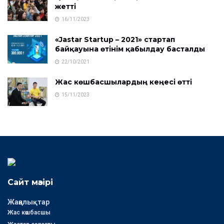
жетті
16/11/2023
«Jastar Startup – 2021» стартап
байқауына өтінім қабылдау басталды
22/10/2021
Жас көшбасшылардың кеңесі өтті
15/11/2023
Сайт мәзірі
Жаңалықтар
Жас көшбасшы