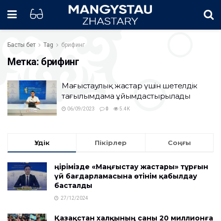
Басты бет
Tag
брифинг
Метка:
брифинг
Маңғыстаулық жастар үшін шетелдік
тағылымдама ұйымдастырылады
06/09/2023
0
5.4K
Үздік
Пікірлер
Соңғы
Өңірімізде «Маңғыстау жастары» тұрғын
үй бағдарламасына өтінім қабылдау
басталды
27/12/2024
Қазақстан халқының саны 20 миллионға