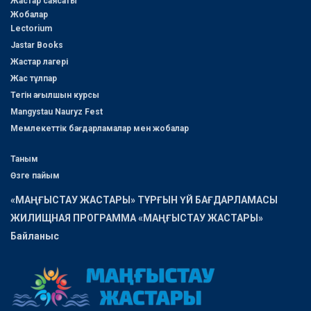
Жастар саясаты
Жобалар
Lectorium
Jastar Books
Жастар лагері
Жас тұлпар
Тегін ағылшын курсы
Mangystau Nauryz Fest
Мемлекеттік бағдарламалар мен жобалар
Таным
Өзге пайым
«МАҢҒЫСТАУ ЖАСТАРЫ» ТҰРҒЫН ҮЙ БАҒДАРЛАМАСЫ
ЖИЛИЩНАЯ ПРОГРАММА «МАҢҒЫСТАУ ЖАСТАРЫ»
Байланыс