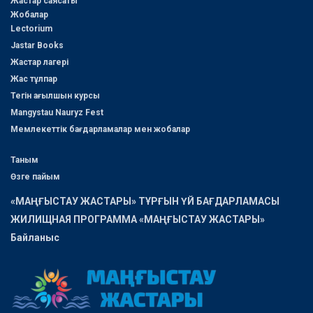
Жастар саясаты
Жобалар
Lectorium
Jastar Books
Жастар лагері
Жас тұлпар
Тегін ағылшын курсы
Mangystau Nauryz Fest
Мемлекеттік бағдарламалар мен жобалар
Таным
Өзге пайым
«МАҢҒЫСТАУ ЖАСТАРЫ» ТҰРҒЫН ҮЙ БАҒДАРЛАМАСЫ
ЖИЛИЩНАЯ ПРОГРАММА «МАҢҒЫСТАУ ЖАСТАРЫ»
Байланыс