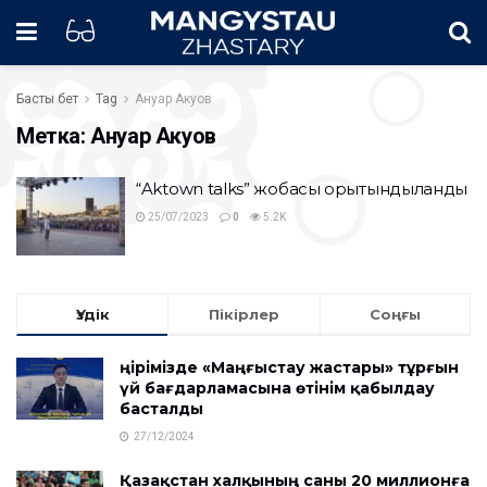
Басты бет
Tag
Ануар Акуов
Метка:
Ануар Акуов
“Aktown talks” жобасы қорытындыланды
25/07/2023
0
5.2K
Үздік
Пікірлер
Соңғы
Өңірімізде «Маңғыстау жастары» тұрғын
үй бағдарламасына өтінім қабылдау
басталды
27/12/2024
Қазақстан халқының саны 20 миллионға