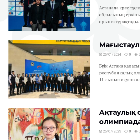
Астанада күрес түр
облысының еркін к
орынға тұрақтады. 4-
Маңғыстау
25/01/2024
0
5
Бүгін Астана қала
республикалық ол
11-сынып оқушылары
Ақтаулық 
олимпиада
25/07/2023
0
5