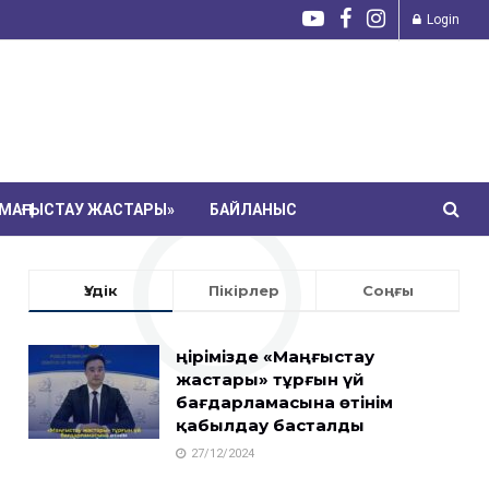
Login
МАҢҒЫСТАУ ЖАСТАРЫ»
БАЙЛАНЫС
Үздік
Пікірлер
Соңғы
Өңірімізде «Маңғыстау
жастары» тұрғын үй
бағдарламасына өтінім
қабылдау басталды
27/12/2024