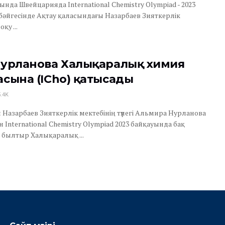
ында Швейцарияда International Chemistry Olympiad - 2023
м бәйгесінде Ақтау қаласындағы Назарбаев Зияткерлік
қу ...
урланова Халықаралық химия
сына (ICho) қатысады
.4K
 Назарбаев Зияткерлік мектебінің түлегі Альмира Нурланова
 International Chemistry Olympiad 2023 байқауында бақ
былтыр Халықаралық ...