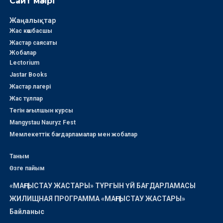
Сайт мәзірі
Жаңалықтар
Жас көшбасшы
Жастар саясаты
Жобалар
Lectorium
Jastar Books
Жастар лагері
Жас тұлпар
Тегін ағылшын курсы
Mangystau Nauryz Fest
Мемлекеттік бағдарламалар мен жобалар
Таным
Өзге пайым
«МАҢҒЫСТАУ ЖАСТАРЫ» ТҰРҒЫН ҮЙ БАҒДАРЛАМАСЫ
ЖИЛИЩНАЯ ПРОГРАММА «МАҢҒЫСТАУ ЖАСТАРЫ»
Байланыс