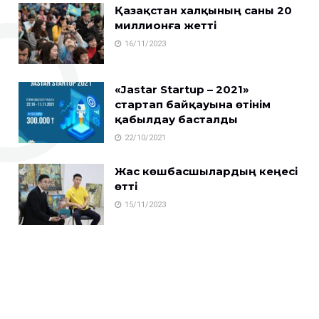
Қазақстан халқының саны 20
миллионға жетті
16/11/2023
«Jastar Startup – 2021»
стартап байқауына өтінім
қабылдау басталды
22/10/2021
Жас көшбасшылардың кеңесі
өтті
15/11/2023