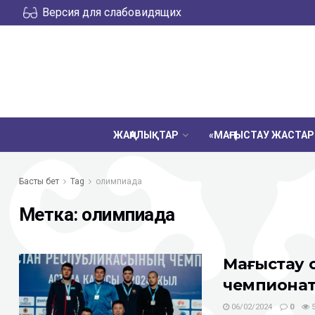
Версия для слабовидящих
ЖАҢАЛЫҚТАР
«МАҢҒЫСТАУ ЖАСТА
Басты бет
Tag
олимпиада
Метка:
олимпиада
Маңғыстау
чемпионат
06/02/2024
0
5