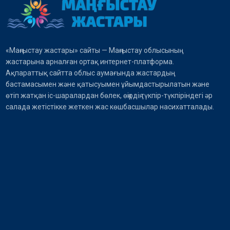
«Маңғыстау жастары» сайты — Маңғыстау облысының
жастарына арналған ортақ интернет-платформа.
Ақпараттық сайтта облыс аумағында жастардың
бастамасымен және қатысуымен ұйымдастырылатын және
өтіп жатқан іс-шаралардан бөлек, өңірдің түкпір-түкпіріндегі әр
салада жетістікке жеткен жас көшбасшылар насихатталады.