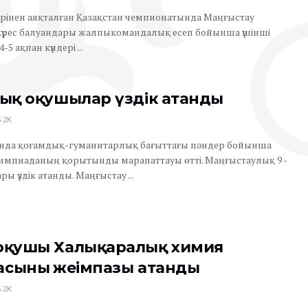
лерінен аяқталған Қазақстан чемпионатында Маңғыстау
үрес балуандары жалпыкомандалық есеп бойынша үшінші
5 ақпан күндері ...
лық оқушылар үздік атанды
.2K
сында қоғамдық-гуманитарлық бағыттағы пәндер бойынша
импиаданың қорытынды марапаттауы өтті. Маңғыстаулық 9 -
 үздік атанды. Маңғыстау ...
оқушы Халықаралық химия
сының жеңімпазы атанды
.2K