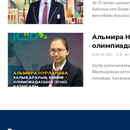
16-25 шілде аралығ
байқауы өтті. Білі
мектебінің биылғы о
Альмира Н
олимпиада
08/06/2023
0
5
Ақтау қаласындағы
Швейцарияда өтетін
сынайды. Альмира 