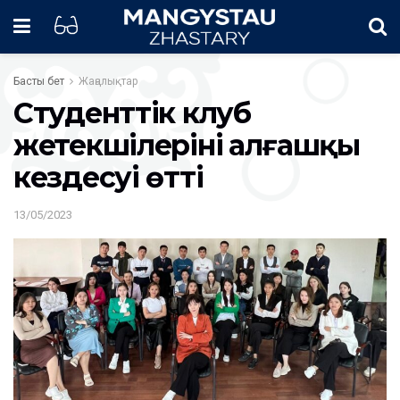
Басты бет
Жаңалықтар
Студенттік клуб
жетекшілерінің алғашқы
кездесуі өтті
13/05/2023