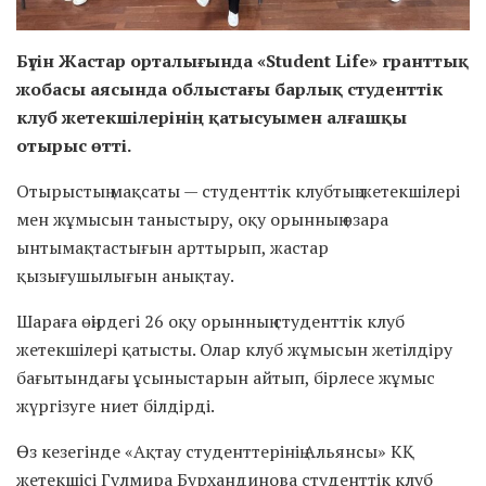
Бүгін Жастар орталығында «Student Life» гранттық
жобасы аясында облыстағы барлық студенттік
клуб жетекшілерінің қатысуымен алғашқы
отырыс өтті.
Отырыстың мақсаты — студенттік клубтың жетекшілері
мен жұмысын таныстыру, оқу орынның өзара
ынтымақтастығын арттырып, жастар
қызығушылығын анықтау.
Шараға өңірдегі 26 оқу орынның студенттік клуб
жетекшілері қатысты. Олар клуб жұмысын жетілдіру
бағытындағы ұсыныстарын айтып, бірлесе жұмыс
жүргізуге ниет білдірді.
Өз кезегінде «Ақтау студенттерінің Альянсы» КҚ
жетекшісі Гүлмира Бурхандинова студенттік клуб