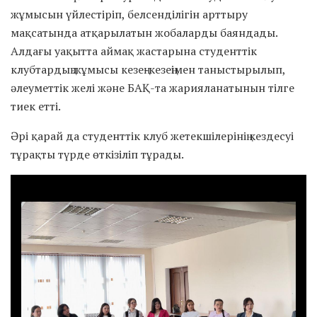
жұмысын үйлестіріп, белсенділігін арттыру
мақсатында атқарылатын жобаларды баяндады.
Алдағы уақытта аймақ жастарына студенттік
клубтардың жұмысы кезең-кезеңімен таныстырылып,
әлеуметтік желі және БАҚ-та жарияланатынын тілге
тиек етті.
Әрі қарай да студенттік клуб жетекшілерінің кездесуі
тұрақты түрде өткізіліп тұрады.