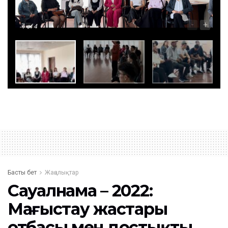
-
+
1
of 4
Басты бет
Жаңалықтар
Сауалнама – 2022:
Маңғыстау жастары
отбасы мен достықты