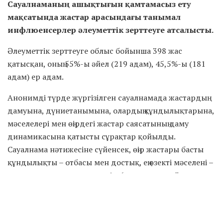
Сауалнаманың ашықтығын қамтамасыз ету
мақсатында жастар арасындағы танымал
инфлюенсерлер әлеуметтік зерттеуге атсалысты.
Әлеуметтік зерттеуге облыс бойынша 398 жас
қатысқан, оның 55%-ы әйел (219 адам), 45,5%-ы (181
адам) ер адам.
Анонимді түрде жүргізілген сауалнамада жастардың
дамуына, дүниетанымына, олардың құндылықтарына,
мәселелері мен өңірдегі жастар саясатының даму
динамикасына қатысты сұрақтар қойылды.
Сауалнама нәтижесіне сүйенсек, өңір жастары басты
құндылықты – отбасы мен достық, ең өзекті мәселені –
жұмыссыздық, ең зиян әдеті – 6 сағаттан аз ұйықтау
және өңірдегі ең тиімді әлеуметтік лифт – сапалы білім
деп есептейді.
Сауалнамаға қатысқан жастардың 83,4%-ы отбасы мен