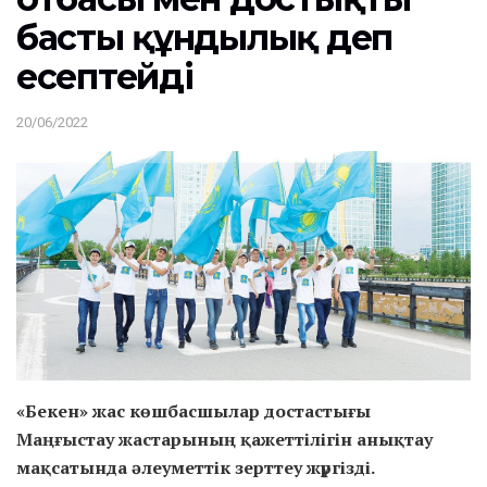
басты құндылық деп
есептейді
20/06/2022
«Бекен» жас көшбасшылар достастығы
Маңғыстау жастарының қажеттілігін анықтау
мақсатында әлеуметтік зерттеу жүргізді.