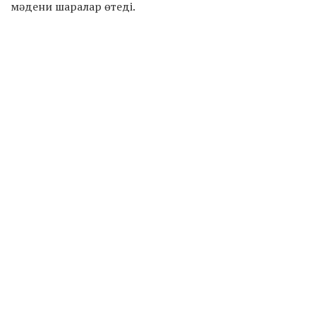
мәдени шаралар өтеді.
Сайт мәзірі
Жаңалықтар
Жас көшбасшы
Жастар саясаты
Жобалар
Lectorium
Jastar Books
Жастар лагері
Жас тұлпар
Тегін ағылшын курсы
Mangystau Nauryz Fest