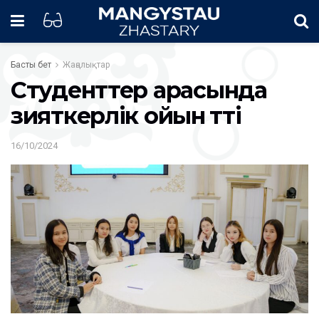
Басты бет
Жаңалықтар
Студенттер арасында
зияткерлік ойын өтті
16/10/2024