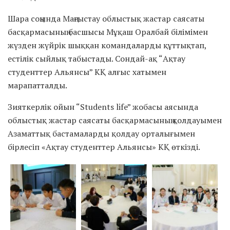
Шара соңында Маңғыстау облыстық жастар саясаты
басқармасының басшысы Мұқаш Оралбай білімімен
жүзден жүйрік шыққан командаларды құттықтап,
естілік сыйлық табыстады. Сондай-ақ “Ақтау
студенттер Альянсы” КҚ алғыс хатымен
марапатталды.
Зияткерлік ойын “Students life” жобасы аясында
облыстық жастар саясаты басқармасының қолдауымен
Азаматтық бастамаларды қолдау орталығымен
бірлесіп «Ақтау студенттер Альянсы» КҚ өткізді.