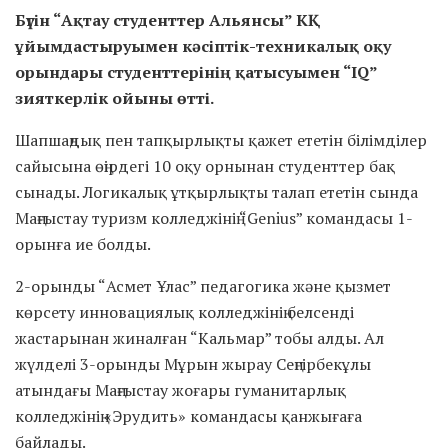
Бүгін “Ақтау студенттер Альянсы” КҚ
ұйымдастыруымен кәсіптік-техникалық оқу
орындары студенттерінің қатысуымен “IQ”
зияткерлік ойыны өтті.
Шапшаңдық пен тапқырлықты қажет ететін білімділер
сайысына өңірдегі 10 оқу орнынан студенттер бақ
сынады. Логикалық ұтқырлықты талап ететін сында
Маңғыстау туризм колледжінің “Genius” командасы 1-
орынға ие болды.
2-орынды “Асмет Ұлас” педагогика және қызмет
көрсету инновациялық колледжінің белсенді
жастарынан жиналған “Кальмар” тобы алды. Ал
жүлделі 3-орынды Мұрын жырау Сеңгірбекұлы
атындағы Маңғыстау жоғары гуманитарлық
колледжінің «Эрудить» командасы қанжығаға
байлады.