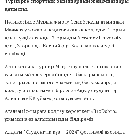
Турнирге спорттық ойындардың жеңімпаздары
қатысты.
Нәтижесінде Мұрын жырау Сеңгірбекұлы атындағы
Маңғыстау жоғары педагогикалық колледжі 1-орын
алып, үздік атанды. 2-орынды Yessenov University
алса, 3-орынды Каспий өңірі Болашақ колледжі
еншіледі.
Айта кетейік, турнир Маңғыстау облысының жастар
саясаты мәселелері жөніндегі басқармасының
тапсырысы негізінде Азаматтық бастамаларды
қолдау орталығымен бірлесе «Ақтау студенттер
Альянсы» ҚК ұйымдастыруымен өтті.
Аталған іс-шараға қолдау көрсеткен «BroDobro»
ұжымына өз алғысымызды білдіреміз.
Алдағы “Студенттік күз — 2024” фестивалі аясында