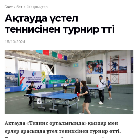
Басты бет
Жаңалықтар
Ақтауда үстел
теннисінен турнир өтті
15/10/2024
Ақтауда «Теннис орталығында» қыздар мен
ерлер арасында үстел теннисінен турнир өтті.