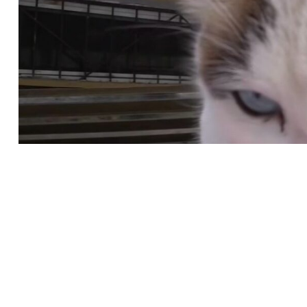
28 жастағы блогер Владислав Прохоров ойлап та
және арнайы табақшамен жабдықталған. Ол арнай
жануарларды қоректендіреді.
Өңірлік қоғамдық коммуникация орталығының жазуынш