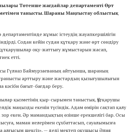
қушылары Төтенше жағдайлар департаменті Өрт
зметімен танысты. Шараны Маңғыстау облыстық
департаментінде жұмыс істеудің жауапкершілігін
ндірді. Содан кейін судан құтқару және өрт сөндіру
құтқарушылар оқу-жаттығу жұмыстарын жасап,
иек етті.
сы Гүлназ Баймурзаеваның айтуынша, шараның
сұранысты арттыру және жастардың қызығушылығын
 кәсіби бағыт-бағдар беру.
рушылар қызметінің қыр-сырымен таныстық. Құтқарушы
лдік маңызды екенін түсіндік. Адам өмірін сақтап қалу
гі зор екен. Әр мамандықтың өзінше ерекшелігі бар. Осы
ысуға, маман иелерімен сұхбаттасып, сауалымызға
а алғысым шексіз», — деді мектеп оқушысы Әлия