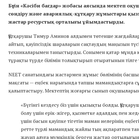
Бүгін «Кәсіби бағдар» жобасы аясында мектеп о
сөндіру және авариялық-құтқару жұмыстары қы
жастар ресурстық орталығы ұйымдастырды.
Құтқарушы Тимур Аминов алдымен төтенше жағдайлар 
айтып, қауіпсіздік шараларын сақтаудың маңызын түсі
техникаларымен таныстырды. Сонымен қатар мұнда 
тұрақты түрде білімін толықтырып отыратынын тілге т
NEET санатындағы жастармен жұмыс бөлімінің басшы
мақсаты — еңбек нарығында тапшы мамандықтарға 
қалыптастыру. Мектептің жоғарғы сынып оқушыларына
«Бүгінгі кездесу біз үшін қызықты болды. Құтқа
болу үшін ерік-жігер, қызметке адалдық пен жеде
үшін басын қауіпке тігетін маман иелерінің еңбе
ретте түрлі мамандық жайлы тың ақпаратпен тан
жауап алуға мүмкіндік берген жастар ортылығын