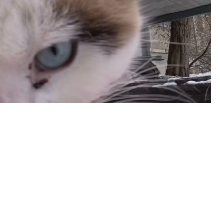
пқан радиомен басқарылатын көлік бейнекамера
ы көлігімен Ақтау көшелеріндегі қаңғыбас
а, Instagram әлеуметтік желісінде ақтаулық