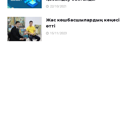
22/10/2021
Жас көшбасшылардың кеңесі
өтті
15/11/2023