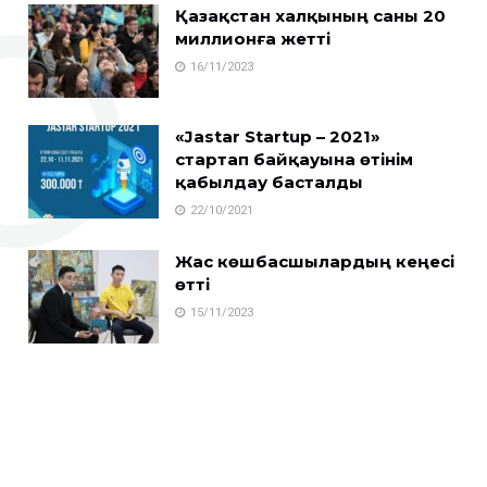
Қазақстан халқының саны 20
миллионға жетті
16/11/2023
«Jastar Startup – 2021»
стартап байқауына өтінім
қабылдау басталды
22/10/2021
Жас көшбасшылардың кеңесі
өтті
15/11/2023