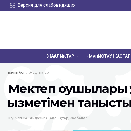
Версия для слабовидящих
ЖАҢАЛЫҚТАР
«МАҢҒЫСТАУ ЖАСТА
Басты бет
Жаңалықтар
Мектеп оқушылары 
қызметімен таныст
07/02/2024
Айдары:
Жаңалықтар
,
Жобалар