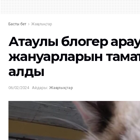
Басты бет
Жаңалықтар
Ақтаулық блогер қара
жануарларын тамақ
алды
06/02/2024
Айдары:
Жаңалықтар