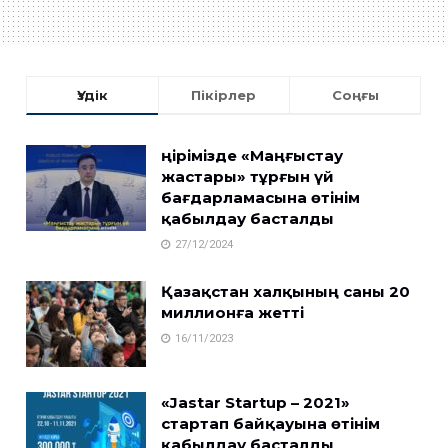
Үздік
Пікірлер
Соңғы
Өңірімізде «Маңғыстау
жастары» тұрғын үй
бағдарламасына өтінім
қабылдау басталды
27/12/2024
Қазақстан халқының саны 20
миллионға жетті
16/11/2023
«Jastar Startup – 2021»
стартап байқауына өтінім
қабылдау басталды