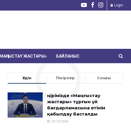
Login
МАҢҒЫСТАУ ЖАСТАРЫ»
БАЙЛАНЫС
Үздік
Пікірлер
Соңғы
Өңірімізде «Маңғыстау
жастары» тұрғын үй
бағдарламасына өтінім
қабылдау басталды
27/12/2024