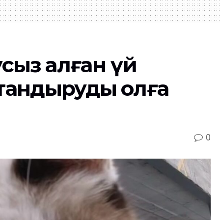
усыз қалған үй
тандыруды қолға
0