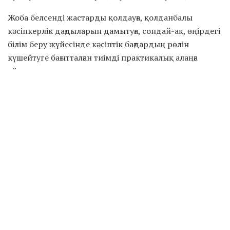
Жоба белсенді жастарды қолдауға, қолданбалы
кәсіпкерлік дағдыларын дамытуға, сондай-ақ, өңірдегі
білім беру жүйесінде кәсіптік бағдардың рөлін
күшейтуге бағытталған тиімді практикалық алаңға
айналды.
Идеядан дайын жобаға дейінгі жол
«ТалпынХалық–2025» байқауы қазанда басталып,
Маңғыстау облысындағы колледж студенттері
тарапынан зор қызығушылық тудырды. Жалпы 78
өтінім қабылданып, іріктеу нәтижесінде 45 жоба
жартылай финалға өтті, ал үздік 26 команда финалда
өз стартап-идеяларын ұсынды.
Қатысушылар өңір үшін басым бағыттар бойынша
жобалар әзірледі: экология, білім беруге арналған
цифрлық шешімдер, инклюзив қызметтер, туризм,