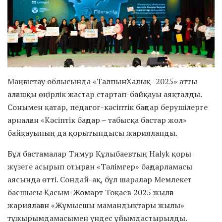
Маңғыстау облысында «ТалпынХалық–2025» атты
алғашқы өңірлік жастар стартап-байқауы аяқталды.
Сонымен қатар, педагог-кәсіптік бағдар берушілерге
арналған «Кәсіптік бағдар – табысқа бастар жол»
байқауының да қорытындысы жарияланды.
Бұл бастамалар Тимур Құлыбаевтың Halyk қоры
жүзеге асырып отырған «Тәлімгер» бағдарламасы
аясында өтті. Сондай-ақ, бұл шаралар Мемлекет
басшысы Қасым-Жомарт Тоқаев 2025 жылға
жариялаған «Жұмысшы мамандықтары жылы»
тұжырымдамасымен үндес ұйымдастырылды.