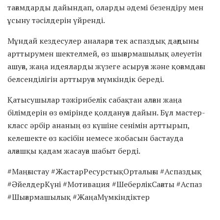
тағамдарды дайындап, оларды әдемі безендіру мен
ұсыну тәсілдерін үйренді.
Мұндай кездесулер аналарға тек аспаздық дағдыны
арттырумен шектелмей, өз шығармашылық әлеуетін
ашуға, жаңа идеяларды жүзеге асыруға және қоғамдағы
белсенділігін арттыруға мүмкіндік береді.
Қатысушылар тәжірибелік сабақтан алған жаңа
білімдерін өз өмірінде қолдануға дайын. Бұл мастер-
класс әрбір ананың өз күшіне сенімін арттырып,
келешекте өз кәсібін немесе жобасын бастауда
алғашқы қадам жасауға шабыт берді.
#Маңғыстау #ЖастарРесурстықОрталығы #Аспаздық
#ӘйелдерКүні #Мотивация #ШеберлікСағаты #Аспаз
#Шығармашылық #ЖаңаМүмкіндіктер