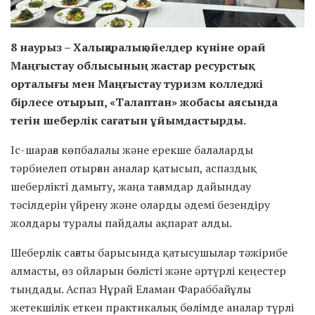
8 наурыз – Халықаралық әйелдер күніне орай
Маңғыстау облысының жастар ресурстық
орталығы мен Маңғыстау туризм колледжі
бірлесе отырып, «Талаптан» жобасы аясында
тегін шеберлік сағатын ұйымдастырды.
Іс-шараға көпбалалы және ерекше балаларды
тәрбиелеп отырған аналар қатысып, аспаздық
шеберлікті дамыту, жаңа тағамдар дайындау
тәсілдерін үйрену және оларды әдемі безендіру
жолдары туралы пайдалы ақпарат алды.
Шеберлік сағаты барысында қатысушылар тәжірибе
алмасты, өз ойларын бөлісті және әртүрлі кеңестер
тыңдады. Аспаз Нұрай Еламан Фараббайұлы
жетекшілік еткен практикалық бөлімде аналар түрлі