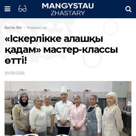
Басты бет
Жаңалықтар
«Іскерлікке алғашқы
қадам» мастер-классы
өтті!
09/03/2026