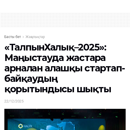
Басты бет
Жаңалықтар
«ТалпынХалық–2025»:
Маңғыстауда жастарға
арналған алғашқы стартап-
байқаудың
қорытындысы шықты
22/12/2025