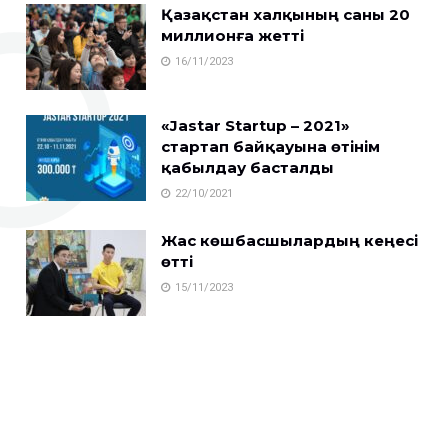
Қазақстан халқының саны 20
миллионға жетті
16/11/2023
«Jastar Startup – 2021»
стартап байқауына өтінім
қабылдау басталды
22/10/2021
Жас көшбасшылардың кеңесі
өтті
15/11/2023