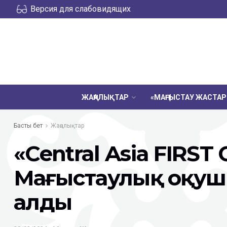
Версия для слабовидящих
ЖАҢАЛЫҚТАР
«МАҢҒЫСТАУ ЖАСТА
Басты бет
Жаңалықтар
«Central Asia FIRST
Маңғыстаулық оқуш
алды