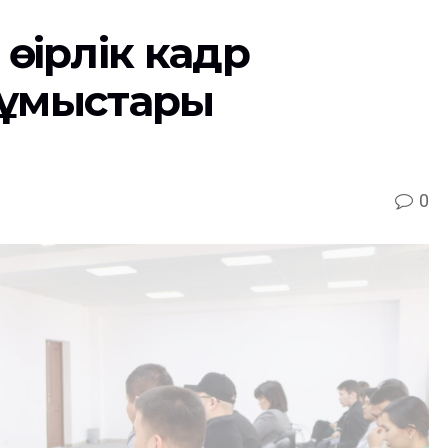
ңірлік кадр
 жұмыстары
0