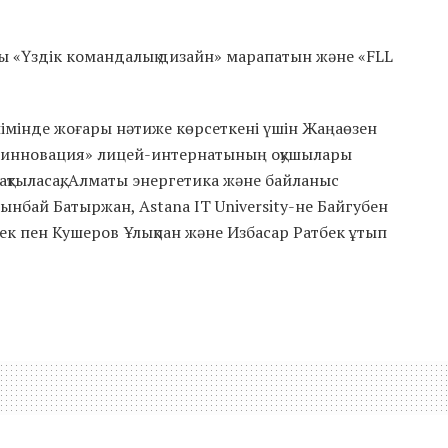
ы «Үздік командалық дизайн» марапатын және «FLL
лімінде жоғары нәтиже көрсеткені үшін Жаңаөзен
м-инновация» лицей-интернатының оқушылары
Нақтыласақ, Алматы энергетика және байланыс
ынбай Батыржан, Astana IT University-не Байгубен
Бек пен Кушеров Ұлықпан және Избасар Ратбек ұтып