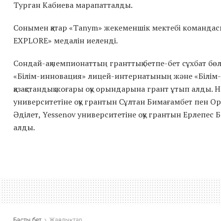
Турган Кабиева марапатталды.
Сонымен қатар «Tanym» жекеменшік мектебі командас
EXPLORE» медалін иеленді.
Сондай-ақ чемпионаттың гранттық бетпе-бет сұхбат бө
«Білім-инновация» лицей-интернатының және «Білі
қазақстандық жоғары оқу орындарына грант ұтып алды. 
университетіне оқу грантын Сұлтан Бимағамбет пен Ор
Әділет, Yessenov университетіне оқу грантын Ерлепес 
алды.
Басты бет
Жаңалықтар