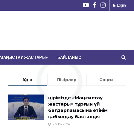
Login
МАҢҒЫСТАУ ЖАСТАРЫ»
БАЙЛАНЫС
Үздік
Пікірлер
Соңғы
Өңірімізде «Маңғыстау
жастары» тұрғын үй
бағдарламасына өтінім
қабылдау басталды
27/12/2024