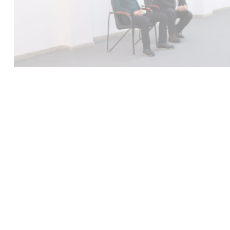
Бүгін Маңғыстау облыстық жастар ресурстық ортал
түсіндірме жұмыстары жүргізілді. Жиынға қала 
колледж мамандары қатысты.
ҚР Мемлекеттік қызмет істері Агенттігінің Маңғыстау
басқармасының басшысы Жұмабай Ербол Көбейсінұлыны
кем емес, жоғары білімді, үш жылдан кем емес еңбек ө
алады.