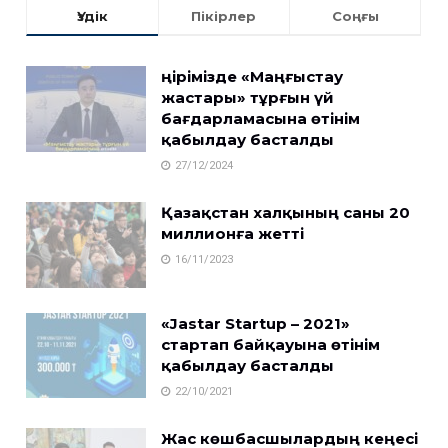
Үздік
Пікірлер
Соңғы
Өңірімізде «Маңғыстау
жастары» тұрғын үй
бағдарламасына өтінім
қабылдау басталды
27/12/2024
Қазақстан халқының саны 20
миллионға жетті
16/11/2023
«Jastar Startup – 2021»
стартап байқауына өтінім
қабылдау басталды
22/10/2021
Жас көшбасшылардың кеңесі