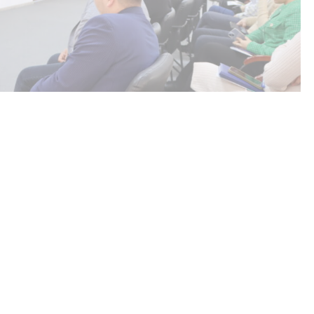
ығында өңірлік кадр резервіне іріктеу бойынша
және аудандық жастар орталығының басшылары мен
 облысы бойынша департаментінің мемлекеттік қызмет
ң айтуынша, өңірлік резервке жасы отыз бес жастан
тілі бар Қазақстан Республикасының азаматы қатыса