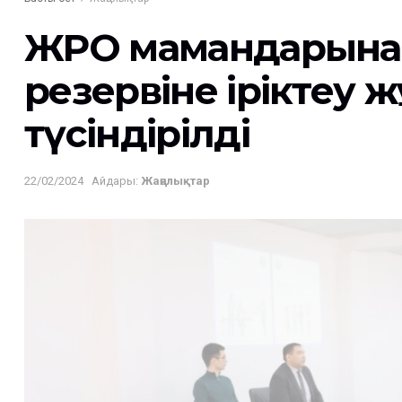
ЖРО мамандарына ө
резервіне іріктеу
түсіндірілді
22/02/2024
Айдары:
Жаңалықтар