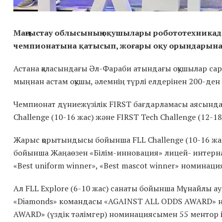
Маңғыстау облысының оқушылары робототехникадан
чемпионатына қатысып, жоғары оқу орындарына 
Астана қаласындағы Әл-Фараби атындағы оқушылар сар
мыңнан астам оқушы, әлемнің түрлі елдерінен 200-ден
Чемпионат дүниежүзілік FIRST бағдарламасы аясында ү
Challenge (10-16 жас) және FIRST Tech Challenge (12-18
Жарыс қорытындысы бойынша FLL Challenge (10-16 жас)
бойынша Жаңаөзен «Білім-инновация» лицей- интерна
«Best uniform winner», «Best mascot winner» номина
Ал FLL Explore (6-10 жас) санаты бойынша Мұнайлы а
«Diamonds» командасы «AGAINST ALL ODDS AWARD» 
AWARD» (үздік тәлімгер) номинациясымен 55 ментор і