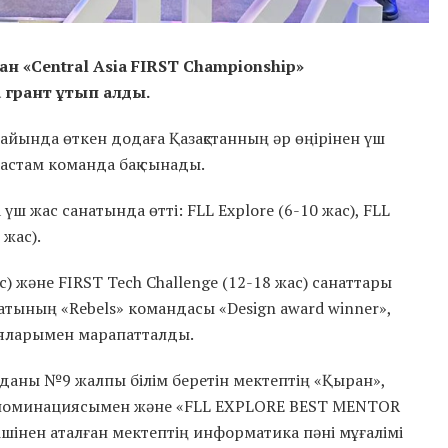
 «Central Asia FIRST Championship»
грант ұтып алды.
айында өткен додаға Қазақстанның әр өңірінен үш
 астам команда бақ сынады.
ш жас санатында өтті: FLL Explore (6-10 жас), FLL
 жас).
 және FIRST Tech Challenge (12-18 жас) санаттары
тының «Rebels» командасы «Design award winner»,
цияларымен марапатталды.
уданы №9 жалпы білім беретін мектептің «Қыран»,
номинациясымен және «FLL EXPLORE BEST MENTOR
шінен аталған мектептің информатика пәні мұғалімі