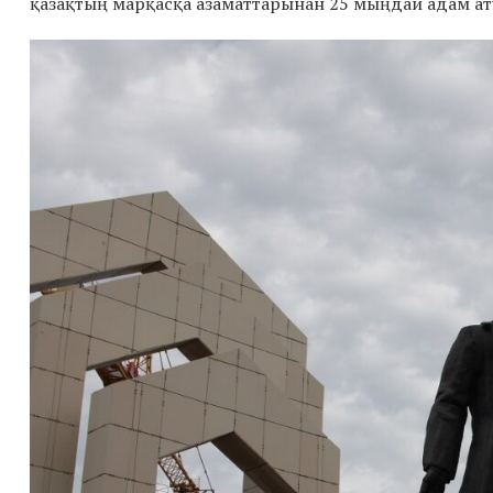
қазақтың марқасқа азаматтарынан 25 мыңдай адам ату 