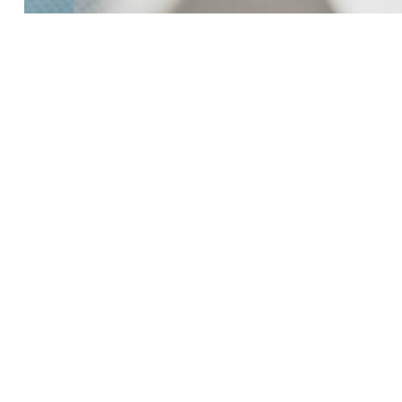
5 маусымда «Болашақ» бағдарламасына құжат қабы
шілдеге дейін eGov.kz мемлекеттік қызметтер п
mangystauzhastary.kz Халықаралық бағдарламала
2023 жылы «Болашақ» бағдарламасы аясында 555 стипе
магистратура және резидентураға – 395;
докторантураға – 50,
тағылымдама бағдарламаларына – 110 стипендия
Басым мамандықтар тізімінде 262 мамандық бар.
«Биыл «Болашақ» стипендиясы аясында үміткерлерді ір
шетелдік жоғары оқу орны немесе ұйымнан академиялы