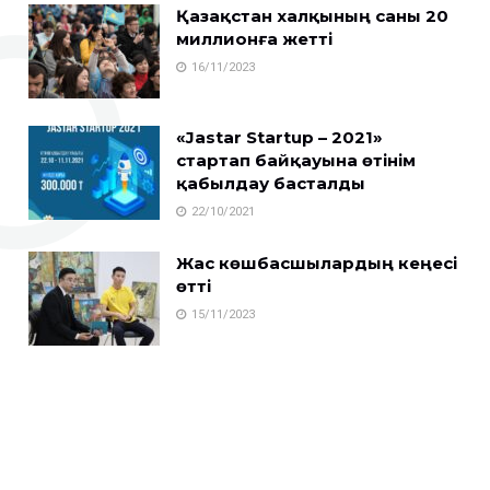
Қазақстан халқының саны 20
миллионға жетті
16/11/2023
«Jastar Startup – 2021»
стартап байқауына өтінім
қабылдау басталды
22/10/2021
Жас көшбасшылардың кеңесі
өтті
15/11/2023