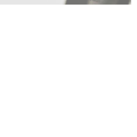
лдаудың үшінші легі басталады. Өтінімдер 7
орталы арқылы қабылданады, деп хабарлайды
р орталығына сілтеме жасап.
ндия бөлінді. Оның ішінде:
.
іктеу қағидалары жетілдірілді. Енді конкурсқа
қ оқуға гранты бар үміткерлер де қатыса алады. Бұл