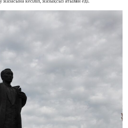
жазасына кесіліп, жазықсыз атылған еді.