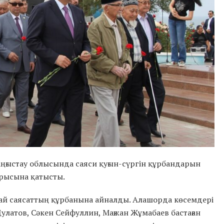
аңғыстау облысында саяси қуғын-сүргін құрбандарын
ырысына қатысты.
ай саясаттың құрбанына айналды. Алашорда көсемдері
латов, Сәкен Сейфуллин, Мағжан Жұмабаев бастаған