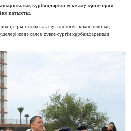
е ашаршылық құрбандарын еске алу күніне орай
іне қатысты.
н құрбандарын толық ақтау жөніндегі комиссияның
үшелері және саяси қуғын-сүргін құрбандарының