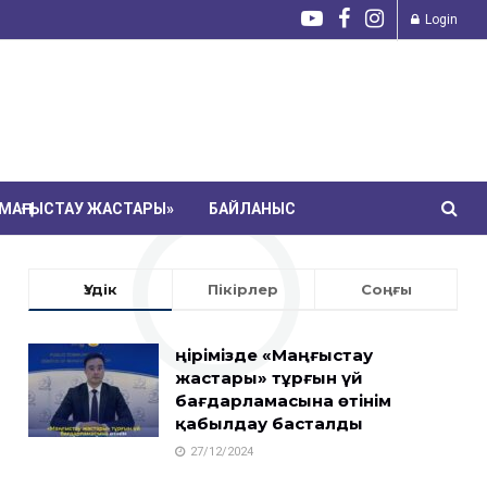
Login
МАҢҒЫСТАУ ЖАСТАРЫ»
БАЙЛАНЫС
Үздік
Пікірлер
Соңғы
Өңірімізде «Маңғыстау
жастары» тұрғын үй
бағдарламасына өтінім
қабылдау басталды
27/12/2024