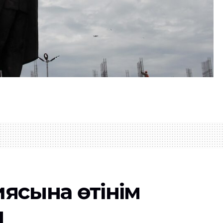
иясына өтінім
ы