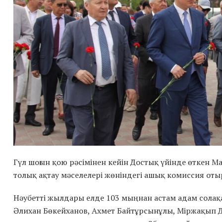
Гүл шоғын қою рәсімінен кейін Достық үйінде өткен М
толық ақтау мәселелері жөніндегі ашық комиссия от
Нәубетті жылдары елде 103 мыңнан астам адам солақ
Әлихан Бөкейханов, Ахмет Байтұрсынұлы, Міржақып Ду