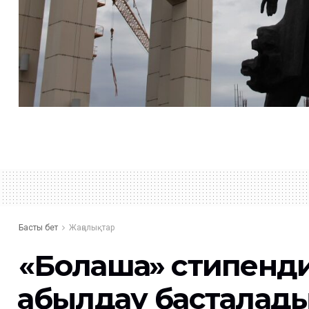
Басты бет
Жаңалықтар
«Болашақ» стипенд
қабылдау басталад