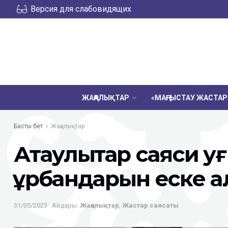
Версия для слабовидящих
ЖАҢАЛЫҚТАР
«МАҢҒЫСТАУ ЖАСТА
Басты бет
Жаңалықтар
Ақтаулықтар саяси қу
құрбандарын еске 
31/05/2023
Айдары:
Жаңалықтар
,
Жастар саясаты