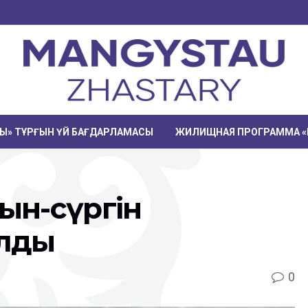
РЫ» ТҰРҒЫН ҮЙ БАҒДАРЛАМАСЫ
ЖИЛИЩНАЯ ПРОГРАММА «
ғын-сүргін
алды
0