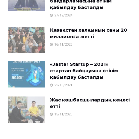
бағдарламасына өтінім
қабылдау басталды
27/12/2024
Қазақстан халқының саны 20
миллионға жетті
16/11/2023
«Jastar Startup – 2021»
стартап байқауына өтінім
қабылдау басталды
22/10/2021
Жас көшбасшылардың кеңесі
өтті
15/11/2023