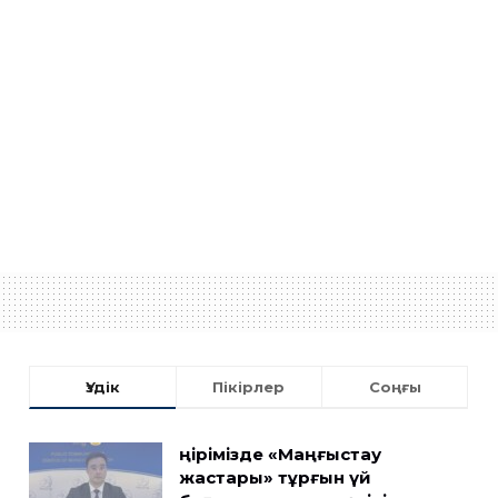
Үздік
Пікірлер
Соңғы
Өңірімізде «Маңғыстау
жастары» тұрғын үй