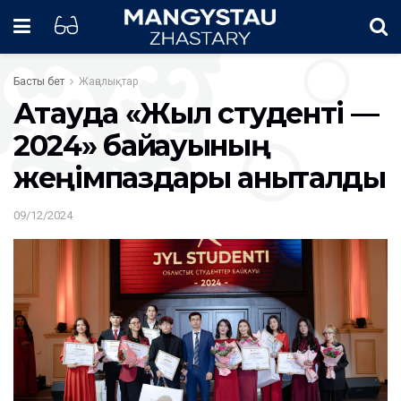
Басты бет
Жаңалықтар
Ақтауда «Жыл студенті —
2024» байқауының
жеңімпаздары анықталды
09/12/2024