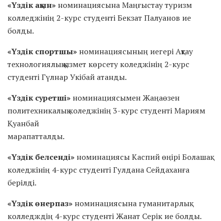
«Үздік ақын»
номинациясына Маңғыстау туризм
колледжінің 2-курс студенті Бекзат Палуанов ие
болды.
«Үздік спортшы»
номинациясының иегері Ақтау
технологиялық қызмет көрсету коледжінің 2-курс
студенті Гүлнар Укібай атанды.
«Үздік суретші»
номинациясымен Жаңаөзен
политехникалық коледжінің 3-курс студенті Мариям
Қуанбай
марапатталды.
«Үздік белсенді»
номинациясы Каспий өңірі Болашақ
коледжінің 4-курс студенті Гулдана Сейдаханға
берілді.
«Үздік өнерпаз»
номинациясына гуманитарлық
колледждің 4-курс студенті Жанат Серік ие болды.