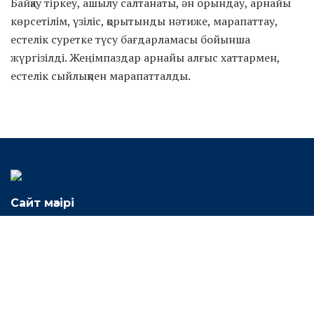
Байқау тіркеу, ашылу салтанаты, ән орындау, арнайы
көрсетілім, үзіліс, қорытынды нәтиже, марапаттау,
естелік суретке түсу бағдарламасы бойынша
жүргізілді. Жеңімпаздар арнайы алғыс хаттармен,
естелік сыйлықпен марапатталды.
Сайт мәзірі
Жаңалықтар
Жас көшбасшы
Жастар саясаты
Жобалар
Lectorium
Jastar Books