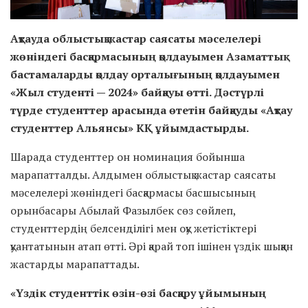
Ақтауда облыстық жастар саясаты мәселелері
жөніндегі басқармасының қолдауымен Азаматтық
бастамаларды қолдау орталығының қолдауымен
«Жыл студенті — 2024» байқауы өтті. Дәстүрлі
түрде студенттер арасында өтетін байқауды «Ақтау
студенттер Альянсы» КҚ ұйымдастырды.
Шарада студенттер он номинация бойынша
марапатталды. Алдымен облыстық жастар саясаты
мәселелері жөніндегі басқармасы басшысының
орынбасары Абылай Фазылбек сөз сөйлеп,
студенттердің белсенділігі мен оқу жетістіктері
қуантатынын атап өтті. Әрі қарай топ ішінен үздік шыққан
жастарды марапаттады.
«Үздік студенттік өзін-өзі басқару ұйымының