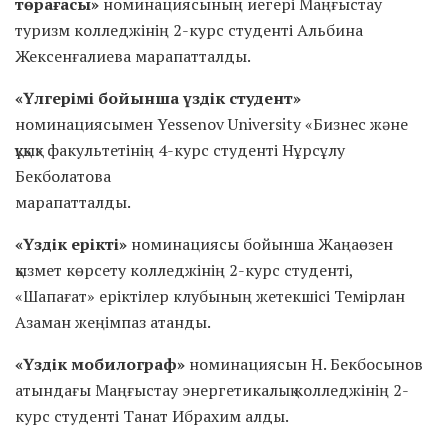
төрағасы»
номинациясының иегері Маңғыстау
туризм колледжінің 2-курс студенті Альбина
Жексенғалиева марапатталды.
«Үлгерімі бойынша үздік студент»
номинациясымен Yessenov University «Бизнес және
құқық» факультетінің 4-курс студенті Нұрсұлу
Бекболатова
марапатталды.
«Үздік ерікті»
номинациясы бойынша Жаңаөзен
қызмет көрсету колледжінің 2-курс студенті,
«Шапағат» еріктілер клубының жетекшісі Темірлан
Азаман жеңімпаз атанды.
«Үздік мобилограф»
номинациясын Н. Бекбосынов
атындағы Маңғыстау энергетикалық колледжінің 2-
курс студенті Танат Ибрахим алды.