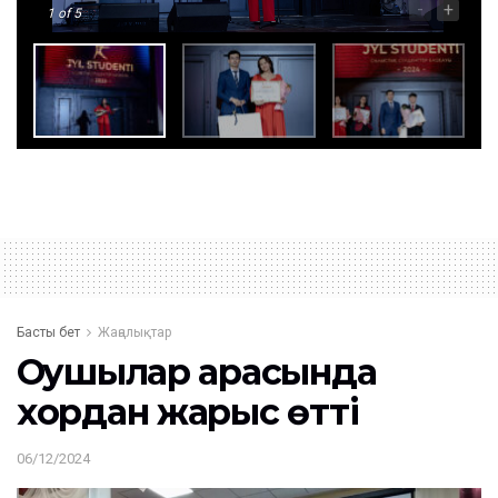
-
+
1
of 5
Басты бет
Жаңалықтар
Оқушылар арасында
хордан жарыс өтті
06/12/2024