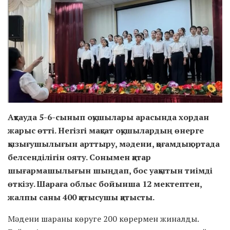
Ақтауда 5-6-сынып оқушылары арасында хордан
жарыс өтті. Негізгі мақсат оқушылардың өнерге
қызығушылығын арттыру, мәдени, қоғамдық ортада
белсенділігін ояту. Сонымен қатар
шығармашылығын шыңдап, бос уақытын тиімді
өткізу. Шараға облыс бойынша 12 мектептен,
жалпы саны 400 қатысушы қатысты.
Мәдени шараны көруге 200 көрермен жиналды.