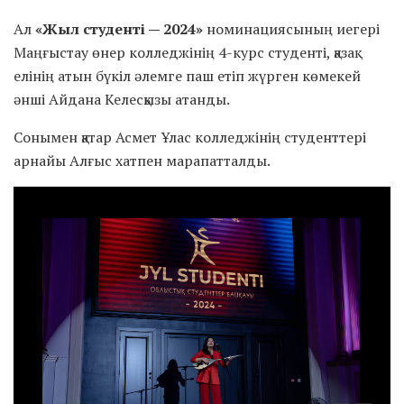
Ал
«Жыл студенті — 2024»
номинациясының иегері
Маңғыстау өнер колледжінің 4-курс студенті, қазақ
елінің атын бүкіл әлемге паш етіп жүрген көмекей
әнші Айдана Келесқызы атанды.
Сонымен қатар Асмет Ұлас колледжінің студенттері
арнайы Алғыс хатпен марапатталды.