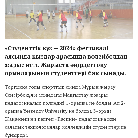
«Студенттік күз — 2024» фестивалі
аясында қыздар арасында волейболдан
жарыс өтті. Жарыста өңірдегі оқу
орындарының студенттері бақ сынады.
Тартысқа толы спорттық сында Мұрын жырау
Сеңгірбекұлы атындағы Маңғыстау жоғары
педагогикалық колледжі 1-орынға ие болды. Ал 2-
орынға Yessenov University ие болды, 3-орын
Жаңаөзеннен келген «Каспий» педагогика және
салалық технологиялар колледжінің студенттеріне
бұйырды.