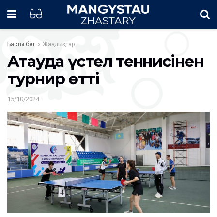
Басты бет
Жаңалықтар
Ақтауда үстел теннисінен
турнир өтті
15/10/2024