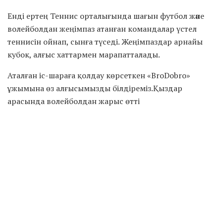
Енді ертең Теннис орталығында шағын футбол және
волейболдан жеңімпаз атанған командалар үстел
теннисін ойнап, сынға түседі. Жеңімпаздар арнайы
кубок, алғыс хаттармен марапатталады.
Аталған іс-шараға қолдау көрсеткен «BroDobro»
ұжымына өз алғысымызды білдіреміз.Қыздар
арасында волейболдан жарыс өтті
Айта кетейік, аталған шара Маңғыстау облысының
жастар саясаты мәселелері жөніндегі басқармасының
қолдауымен Азаматтық бастамаларды қолдау
орталығымен бірлесе өтіп жатыр.