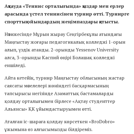
Ақтауда «Теннис орталығында» қыздар мен ерлер
арасында үстел теннисінен турнир өтті. Турнирге
спорттық ойындардың жеңімпаздары қатысты.
Нәтижесінде Мұрын жырау Сеңгірбекұлы атындағы
Маңғыстау жоғары педагогикалық колледжі 1-орын
алып, үздік атанды. 2-орынды Yessenov University
алса, 3-орынды Каспий өңірі Болашақ колледжі
еншіледі.
Айта кетейік, турнир Маңғыстау облысының жастар
саясаты мәселелері жөніндегі басқармасының
тапсырысы негізінде Азаматтық бастамаларды
қолдау орталығымен бірлесе «Ақтау студенттер
Альянсы» ҚК ұйымдастыруымен өтті.
Аталған іс-шараға қолдау көрсеткен «BroDobro»
ұжымына өз алғысымызды білдіреміз.