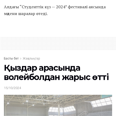
Алдағы “Студенттік күз — 2024” фестивалі аясында
мәдени шаралар өтеді.
Басты бет
Жаңалықтар
Қыздар арасында
волейболдан жарыс өтті
15/10/2024