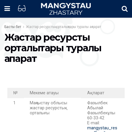
Басты бет
Жастар ресурстық орталықтары туралы ақпарат
Жастар ресурстық
орталықтары туралы
ақпарат
№
Мекеме атауы
Ақпарат
1
Маңғыстау облысы
Фазылбек
жастар ресурстық
Абылай
орталығы
Фазылбекұлы
60-33-42
E-mail:
mangystau_res