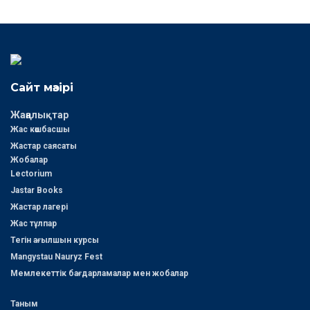
Сайт мәзірі
Жаңалықтар
Жас көшбасшы
Жастар саясаты
Жобалар
Lectorium
Jastar Books
Жастар лагері
Жас тұлпар
Тегін ағылшын курсы
Mangystau Nauryz Fest
Мемлекеттік бағдарламалар мен жобалар
Таным