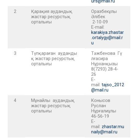
urs@mail.ru
2
Қарақия аудандық
Оразбекұлы
жастар ресурстық
Әлібек
орталығы
2-10-09
E-mail:
karakiya.zhastar
.ortalygy@mail.r
u
3
Түпқараған ауданды
Тәжбенова Гү
қ жастар ресурстық
лғасира
орталығы
Нұрханқызы
8(7293) 28-4-
26
E-
mail:
tajso_2012
@mail.ru
4
Мұнайлы аудандық
Конысов
жастар ресурстық
Руслан
орталығы
Нұрғалиұлы
46-56-19
E-
mail:
zhastar.mu
naily@mail.ru