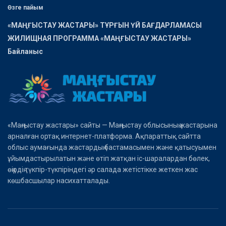
Өзге пайым
«МАҢҒЫСТАУ ЖАСТАРЫ» ТҰРҒЫН ҮЙ БАҒДАРЛАМАСЫ
ЖИЛИЩНАЯ ПРОГРАММА «МАҢҒЫСТАУ ЖАСТАРЫ»
Байланыс
«Маңғыстау жастары» сайты — Маңғыстау облысының жастарына
арналған ортақ интернет-платформа. Ақпараттық сайтта
облыс аумағында жастардың бастамасымен және қатысуымен
ұйымдастырылатын және өтіп жатқан іс-шаралардан бөлек,
өңірдің түкпір-түкпіріндегі әр салада жетістікке жеткен жас
көшбасшылар насихатталады.