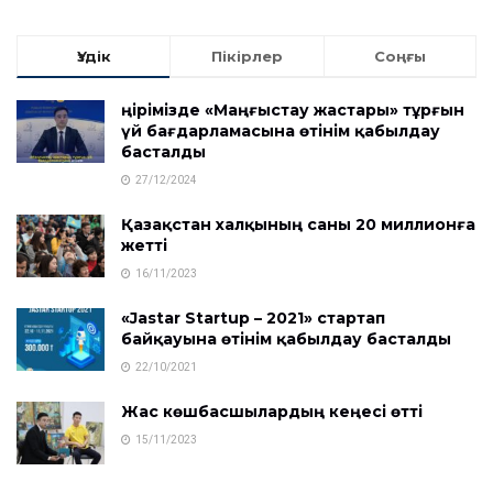
Үздік
Пікірлер
Соңғы
Өңірімізде «Маңғыстау жастары» тұрғын
үй бағдарламасына өтінім қабылдау
басталды
27/12/2024
Қазақстан халқының саны 20 миллионға
жетті
16/11/2023
«Jastar Startup – 2021» стартап
байқауына өтінім қабылдау басталды
22/10/2021
Жас көшбасшылардың кеңесі өтті
15/11/2023