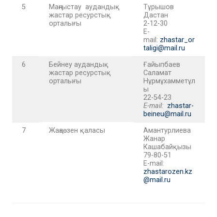
5
Маңғыстау аудандық
Тұрышов
жастар ресурстық
Дастан
орталығы
2-12-30
E-
mail:
zhastar_or
taligi@mail.ru
6
Бейнеу аудандық
Ғайыпбаев
жастар ресурстық
Саламат
орталығы
Нұрмұхамметұл
ы
22-54-23
E-mail:
zhastar-
beineu@mail.ru
7
Жаңаөзен қаласы
Амантурлиева
Жанар
Кашабайқызы
79-80-51
E-mail:
zhastarozen.kz
@mail.ru