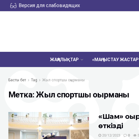
Версия для слабовидящих
ЖАҢАЛЫҚТАР
«МАҢҒЫСТАУ ЖАСТА
Басты бет
Tag
Жыл спортшы оқырманы
Метка:
Жыл спортшы оқырманы
«Шам» оқы
өткізді
20/12/2023
0
5