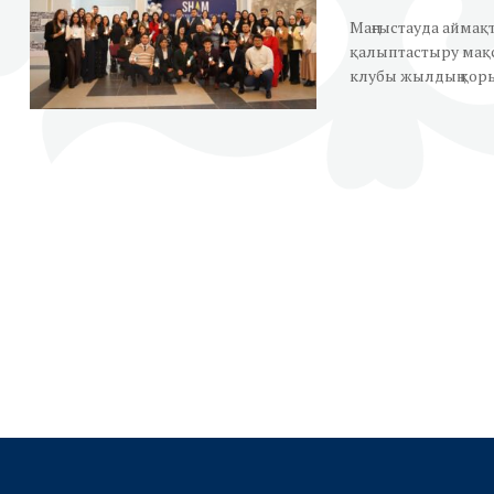
Маңғыстауда аймақт
қалыптастыру мақ
клубы жылдың қоры