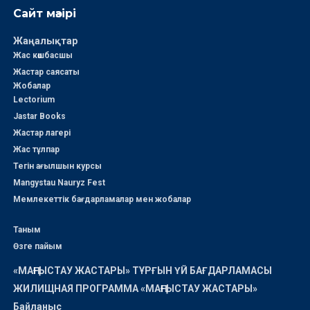
Сайт мәзірі
Жаңалықтар
Жас көшбасшы
Жастар саясаты
Жобалар
Lectorium
Jastar Books
Жастар лагері
Жас тұлпар
Тегін ағылшын курсы
Mangystau Nauryz Fest
Мемлекеттік бағдарламалар мен жобалар
Таным
Өзге пайым
«МАҢҒЫСТАУ ЖАСТАРЫ» ТҰРҒЫН ҮЙ БАҒДАРЛАМАСЫ
ЖИЛИЩНАЯ ПРОГРАММА «МАҢҒЫСТАУ ЖАСТАРЫ»
Байланыс