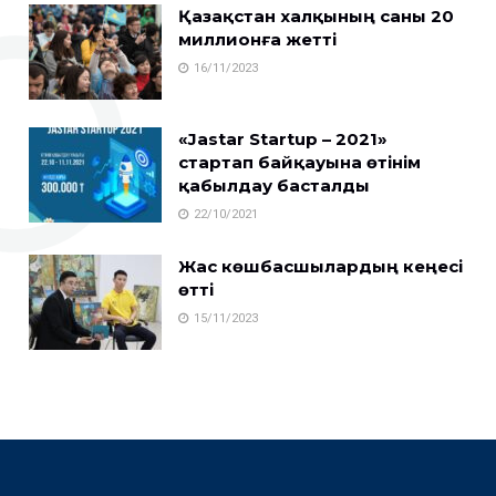
Қазақстан халқының саны 20
миллионға жетті
16/11/2023
«Jastar Startup – 2021»
стартап байқауына өтінім
қабылдау басталды
22/10/2021
Жас көшбасшылардың кеңесі
өтті
15/11/2023