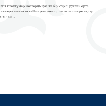
ағы кітапқұмар жастардың басын біріктіріп, рухани орта
сатында ашылған - «Шам дамушы орта» атты оқырмандар
тынды ...