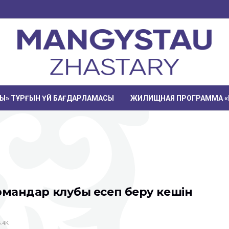
РЫ» ТҰРҒЫН ҮЙ БАҒДАРЛАМАСЫ
ЖИЛИЩНАЯ ПРОГРАММА «
рмандар клубы есеп беру кешін
.4K