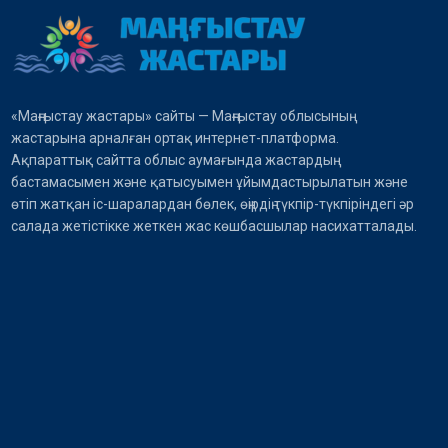
«Маңғыстау жастары» сайты — Маңғыстау облысының
жастарына арналған ортақ интернет-платформа.
Ақпараттық сайтта облыс аумағында жастардың
бастамасымен және қатысуымен ұйымдастырылатын және
өтіп жатқан іс-шаралардан бөлек, өңірдің түкпір-түкпіріндегі әр
салада жетістікке жеткен жас көшбасшылар насихатталады.