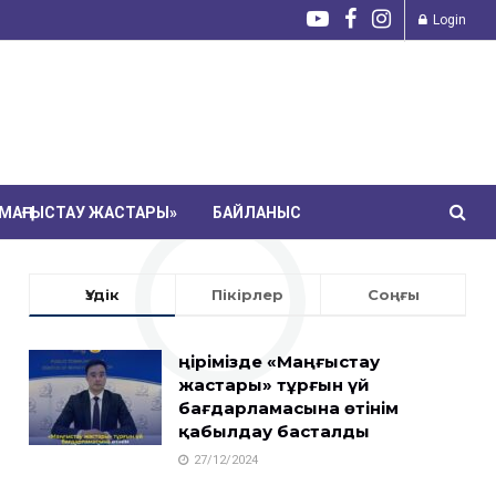
Login
МАҢҒЫСТАУ ЖАСТАРЫ»
БАЙЛАНЫС
Үздік
Пікірлер
Соңғы
Өңірімізде «Маңғыстау
жастары» тұрғын үй
бағдарламасына өтінім
қабылдау басталды
27/12/2024