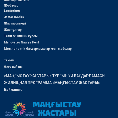
Жастар саясаты
Жобалар
Lectorium
Jastar Books
Жастар лагері
Жас тұлпар
Тегін ағылшын курсы
Mangystau Nauryz Fest
Мемлекеттік бағдарламалар мен жобалар
Таным
Өзге пайым
«МАҢҒЫСТАУ ЖАСТАРЫ» ТҰРҒЫН ҮЙ БАҒДАРЛАМАСЫ
ЖИЛИЩНАЯ ПРОГРАММА «МАҢҒЫСТАУ ЖАСТАРЫ»
Байланыс