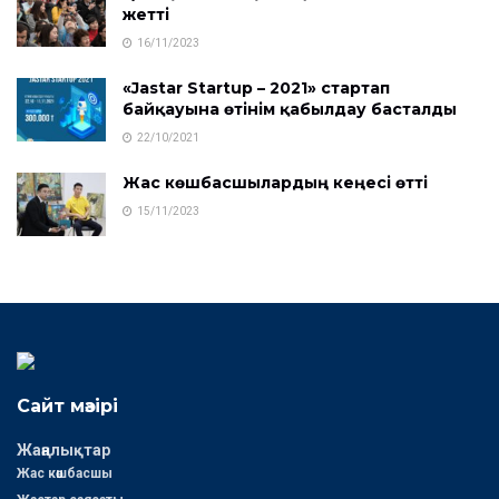
жетті
16/11/2023
«Jastar Startup – 2021» стартап
байқауына өтінім қабылдау басталды
22/10/2021
Жас көшбасшылардың кеңесі өтті
15/11/2023
Сайт мәзірі
Жаңалықтар
Жас көшбасшы