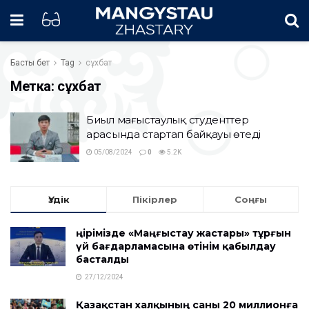
Басты бет
Tag
сұхбат
Метка:
сұхбат
Биыл маңғыстаулық студенттер
арасында стартап байқауы өтеді
05/08/2024
0
5.2K
Үздік
Пікірлер
Соңғы
Өңірімізде «Маңғыстау жастары» тұрғын
үй бағдарламасына өтінім қабылдау
басталды
27/12/2024
Қазақстан халқының саны 20 миллионға