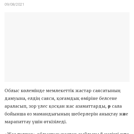
09/08/2021
Облыс көлемінде мемлекеттік жастар саясатының
дамуына, елдің саяси, қоғамдық өміріне белсене
араласып, зор үлес қосқан жас азаматтарды, әр сала
бойынша өз мамандығының шеберлерін анықтау және
марапаттау үшін өткізіледі.
«Жас тұлпар» облыстық жастар сыйлығы 8 негізгі және