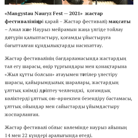
«Mangystau Nauryz Fest — 2021» жастар
фестивалінің
(әрі қарай – Жастар фестивалі)
мақсаты
–
Амал және Наурыз мейрамын жаңа үлгіде тойлау
дәстүрін қалыптастыру, қоғамды ұйыстыруға
бағытталған құндылықтарды насихаттау.
Жастар фестивалінің бағдарламасында жастардың
тал егу шарасы, өңір тұрғындары мен қонақтарына
«Жыл құтты болсын» атауымен тәттілер үлестіру
шарасы, қайырымдылық шаралары, жастардың
ұлттық киімді дәріптеу челленджі, қоғамдық
көліктерді ұлттық ою-өрнекпен безендіру бастамасы,
ұлттық ойындар мен сайыстарды ұйымдастыру
жоспарланған.
Жастар фестивалі облыс көлемінде наурыз айының
14 мен 22 күндері аралығында өтеді.