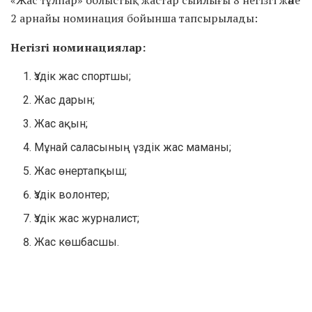
2 арнайы номинация бойынша тапсырылады:
Негізгі номинациялар:
Үздік жас спортшы;
Жас дарын;
Жас ақын;
Мұнай саласының үздік жас маманы;
Жас өнертапқыш;
Үздік волонтер;
Үздік жас журналист;
Жас көшбасшы.
Арнайы номинациялар:
Бейбіт кезең батыры;