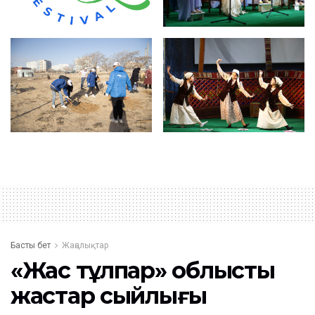
Басты бет
Жаңалықтар
«Жас тұлпар» облыстық
жастар сыйлығы