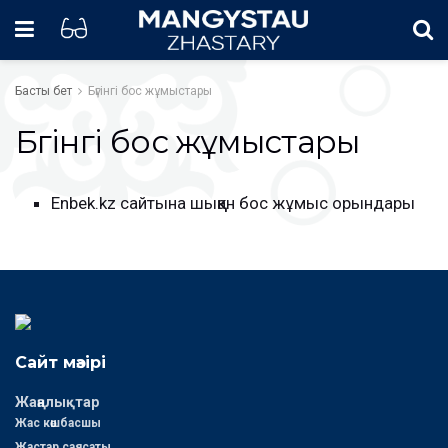
Басты бет
Бүгінгі бос жұмыстары
Бүгінгі бос жұмыстары
Enbek.kz сайтына шыққан бос жұмыс орындары
Сайт мәзірі
Жаңалықтар
Жас көшбасшы
Жастар саясаты