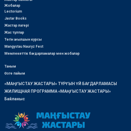
Жобалар
Lectorium
Jastar Books
Жастар лагері
Жас тұлпар
Тегін ағылшын курсы
Mangystau Nauryz Fest
Мемлекеттік бағдарламалар мен жобалар
Таным
Өзге пайым
«МАҢҒЫСТАУ ЖАСТАРЫ» ТҰРҒЫН ҮЙ БАҒДАРЛАМАСЫ
ЖИЛИЩНАЯ ПРОГРАММА «МАҢҒЫСТАУ ЖАСТАРЫ»
Байланыс