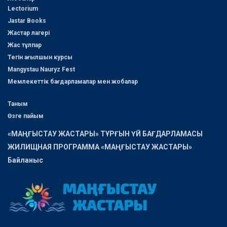
Lectorium
Jastar Books
Жастар лагері
Жас тұлпар
Тегін ағылшын курсы
Mangystau Nauryz Fest
Мемлекеттік бағдарламалар мен жобалар
Таным
Өзге пайым
«МАҢҒЫСТАУ ЖАСТАРЫ» ТҰРҒЫН ҮЙ БАҒДАРЛАМАСЫ
ЖИЛИЩНАЯ ПРОГРАММА «МАҢҒЫСТАУ ЖАСТАРЫ»
Байланыс