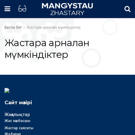
Басты бет
Жастарға арналған мүмкіндіктер
Жастарға арналған
мүмкіндіктер
Сайт мәзірі
Жаңалықтар
Жас көшбасшы
Жастар саясаты
Жобалар