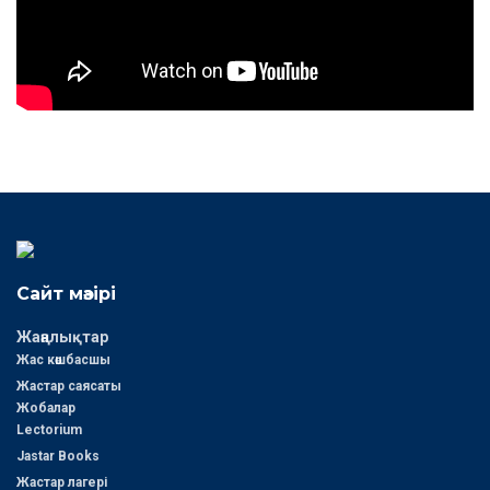
Сайт мәзірі
Жаңалықтар
Жас көшбасшы
Жастар саясаты
Жобалар
Lectorium
Jastar Books
Жастар лагері