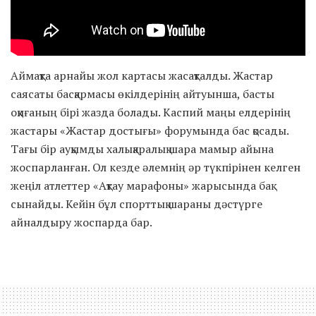
Аймақта арнайы жол картасы жасақталды. Жастар
саясаты басқармасы өкілдерінің айтуынша, басты
оқиғаның бірі жазда болады. Каспий маңы елдерінің
жастары «Жастар достығы» форумында бас қосады.
Тағы бір ауқымды халықаралық шара мамыр айына
жоспарланған. Ол кезде әлемнің әр түкпірінен келген
жеңіл атлеттер «Ақтау марафоны» жарысында бақ
сынайды. Кейін бұл спорттық шараны дәстүрге
айналдыру жоспарда бар.