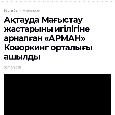
Басты бет
Жаңалықтар
Ақтауда Маңғыстау
жастарының игілігіне
арналған «АРМАН»
Коворкинг орталығы
ашылды
05/11/2018